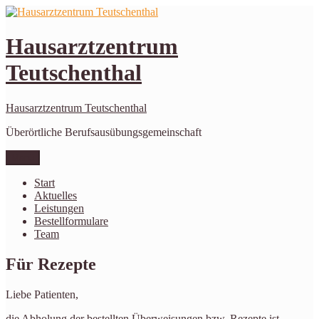
Zum
Inhalt
springen
Hausarztzentrum
Teutschenthal
Hausarztzentrum Teutschenthal
Überörtliche Berufsausübungsgemeinschaft
Menü
Start
Aktuelles
Leistungen
Bestellformulare
Team
Für Rezepte
Liebe Patienten,
die Abholung der bestellten Überweisungen bzw. Rezepte ist